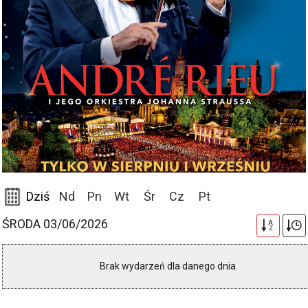
Dziś
Nd
Pn
Wt
Śr
Cz
Pt
ŚRODA 03/06/2026
A
Z
Brak wydarzeń dla danego dnia.