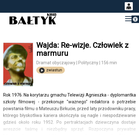
Otwórz 
0
Gł
<
'
0,00
PLN
Wajda: Re-wizje. Człowiek z
marmuru
14
53
Dramat obyczajowy | Polityczny | 156 min
zwiastun
Rok 1976. Na korytarzu gmachu Telewizji Agnieszka - dyplomantka
szkoły filmowej - przekonuje "ważnego" redaktora o potrzebie
powstania filmu o Mateuszu Birkucie, przed laty przodowniku pracy,
którego błyskotliwa kariera skończyła się nagle i niespodziewanie
gdzieś około roku 1952. Po pertraktacjach dziewczyna dostaje
wreszcie taśmę i niezbędny sprzęt. Rozpoczyna prywatne
"śledztwo", mające ustalić przyczyny sukcesu i upadku Birkuta...