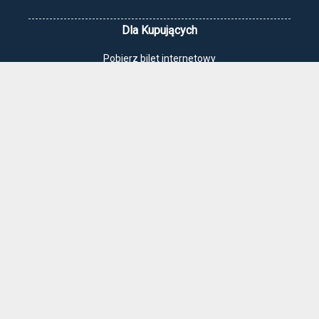
Dla Kupujących
Pobierz bilet internetowy
Komunikaty, zmiany
Newsletter
Kontakt
Regulamin zakupów internetowych
Polityka cookies
Jak dojechać