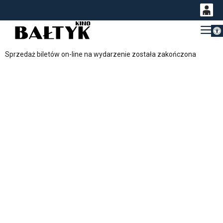
Otwórz 
0
Gł
<
'
0,00
Sprzedaż biletów on-line na wydarzenie została zakończona
PLN
14
53