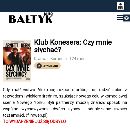
Otwórz 
0
Gł
<
'
0,00
PLN
Klub Konesera: Czy mnie
słychać?
14
53
Dramat | Komedia | 124 min
zwiastun
Gdy małżeństwo Alexa się rozpada, próbuje on radzić sobie z
rozwodem i wiekiem średnim, szukając nowego celu w komediowej
scenie Nowego Yorku. Byli partnerzy muszą znaleźć sposób na
wspólne wychowywanie dwóch synów i odnalezienie swoich
tożsamości. (filmweb.pl)
TO WYDARZENIE JUŻ SIĘ ODBYŁO