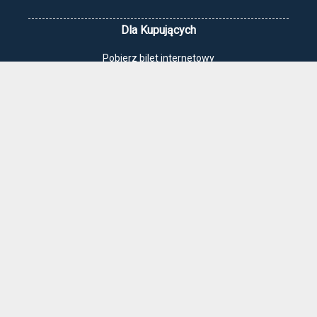
Dla Kupujących
Pobierz bilet internetowy
Komunikaty, zmiany
Newsletter
Kontakt
Regulamin zakupów internetowych
Polityka cookies
Jak dojechać