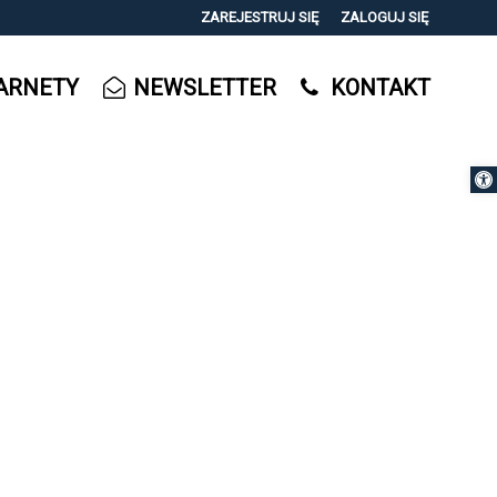
ZAREJESTRUJ SIĘ
ZALOGUJ SIĘ
0
ARNETY
NEWSLETTER
KONTAKT
0,00
PLN
Otwórz 
14