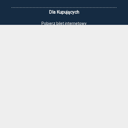
Dla Kupujących
Pobierz bilet internetowy
Komunikaty, zmiany
Newsletter
Kontakt
Regulamin zakupów internetowych
Polityka cookies
Jak dojechać