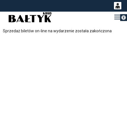
Otwórz 
0
Gł
<
'
0,00
Sprzedaż biletów on-line na wydarzenie została zakończona
PLN
14
54