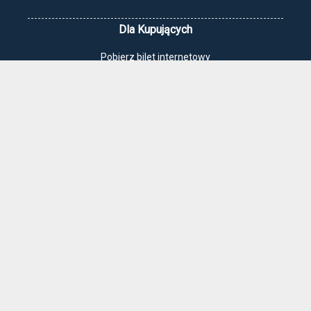
Dla Kupujących
Pobierz bilet internetowy
Komunikaty, zmiany
Newsletter
Kontakt
Regulamin zakupów internetowych
Polityka cookies
Jak dojechać