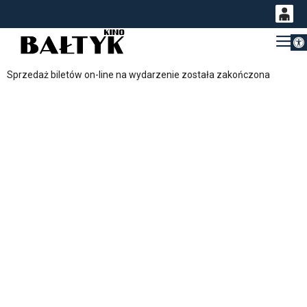
Otwórz 
0
Gł
<
'
0,00
Sprzedaż biletów on-line na wydarzenie została zakończona
PLN
14
54