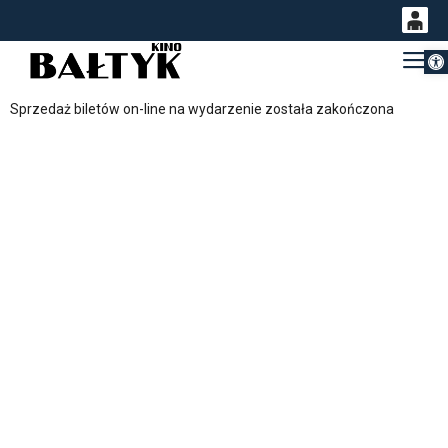
Otwórz 
0
Gł
<
'
0,00
Sprzedaż biletów on-line na wydarzenie została zakończona
PLN
14
53