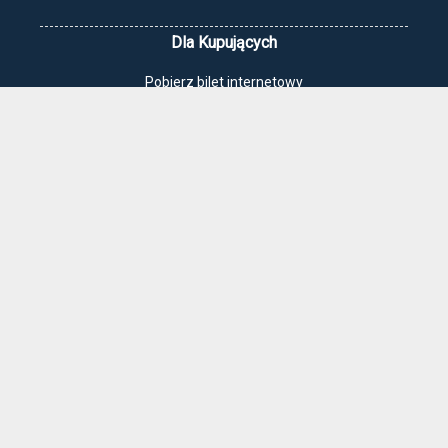
Dla Kupujących
Pobierz bilet internetowy
Komunikaty, zmiany
Newsletter
Kontakt
Regulamin zakupów internetowych
Polityka cookies
Jak dojechać