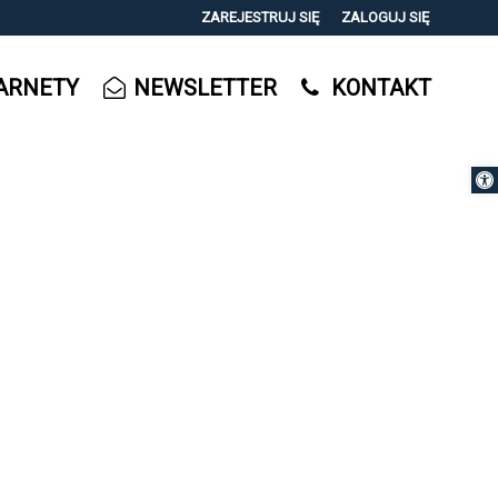
ZAREJESTRUJ SIĘ
ZALOGUJ SIĘ
0
ARNETY
NEWSLETTER
KONTAKT
0,00
PLN
Otwórz 
14