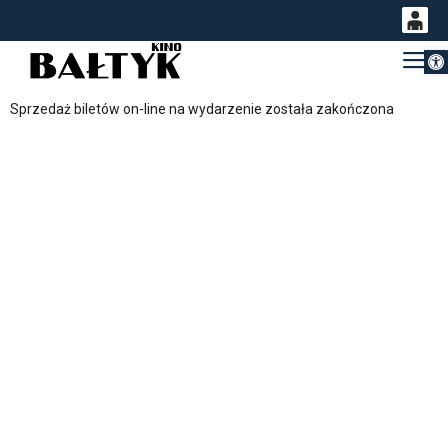
Otwórz 
0
Gł
<
'
0,00
Sprzedaż biletów on-line na wydarzenie została zakończona
PLN
14
54