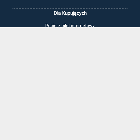
Dla Kupujących
Pobierz bilet internetowy
Komunikaty, zmiany
Newsletter
Kontakt
Regulamin zakupów internetowych
Polityka cookies
Jak dojechać