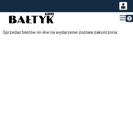
Otwórz 
0
Gł
<
'
0,00
Sprzedaż biletów on-line na wydarzenie została zakończona
PLN
14
54