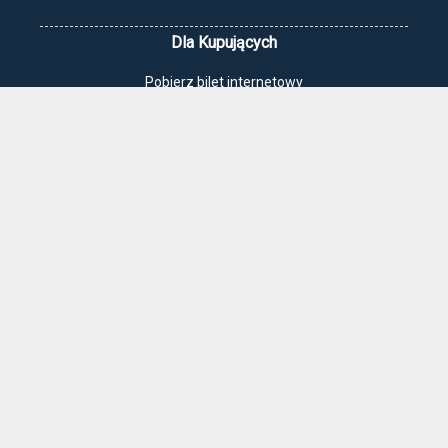
Dla Kupujących
Pobierz bilet internetowy
Komunikaty, zmiany
Newsletter
Kontakt
Regulamin zakupów internetowych
Polityka cookies
Jak dojechać