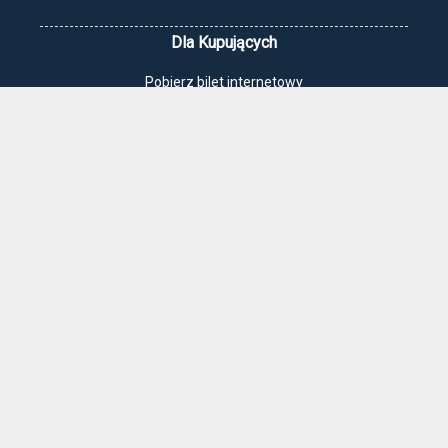
Dla Kupujących
Pobierz bilet internetowy
Komunikaty, zmiany
Newsletter
Kontakt
Regulamin zakupów internetowych
Polityka cookies
Jak dojechać