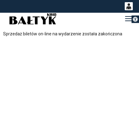
Otwórz 
0
Gł
<
'
0,00
Sprzedaż biletów on-line na wydarzenie została zakończona
PLN
14
54