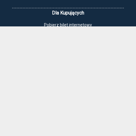
Dla Kupujących
Pobierz bilet internetowy
Komunikaty, zmiany
Newsletter
Kontakt
Regulamin zakupów internetowych
Polityka cookies
Jak dojechać