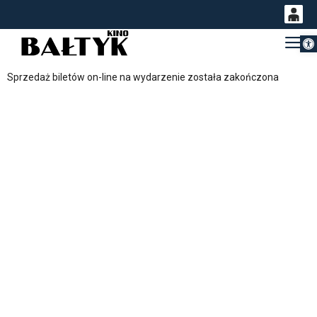
Otwórz 
0
Gł
<
'
0,00
Sprzedaż biletów on-line na wydarzenie została zakończona
PLN
14
54