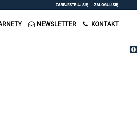
ZAREJESTRUJ SIĘ
ZALOGUJ SIĘ
0
ARNETY
NEWSLETTER
KONTAKT
0,00
PLN
Otwórz 
14