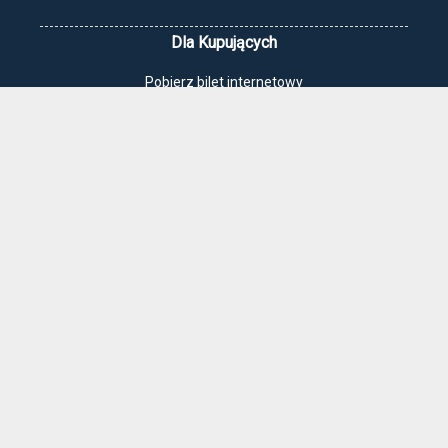
Dla Kupujących
Pobierz bilet internetowy
Komunikaty, zmiany
Newsletter
Kontakt
Regulamin zakupów internetowych
Polityka cookies
Jak dojechać