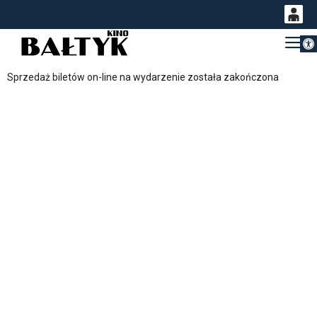
Otwórz 
0
Gł
<
'
0,00
Sprzedaż biletów on-line na wydarzenie została zakończona
PLN
14
54