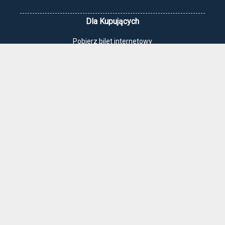
Dla Kupujących
Pobierz bilet internetowy
Komunikaty, zmiany
Newsletter
Kontakt
Regulamin zakupów internetowych
Polityka cookies
Jak dojechać