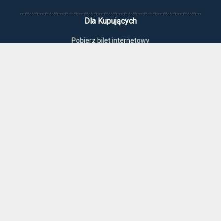
Dla Kupujących
Pobierz bilet internetowy
Komunikaty, zmiany
Newsletter
Kontakt
Regulamin zakupów internetowych
Polityka cookies
Jak dojechać