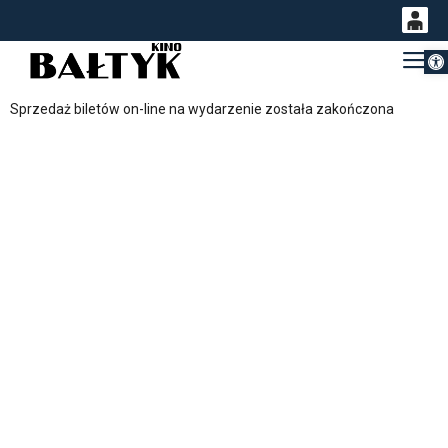
Otwórz 
0
Gł
<
'
0,00
Sprzedaż biletów on-line na wydarzenie została zakończona
PLN
14
54