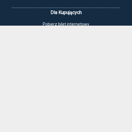
Dla Kupujących
Pobierz bilet internetowy
Komunikaty, zmiany
Newsletter
Kontakt
Regulamin zakupów internetowych
Polityka cookies
Jak dojechać