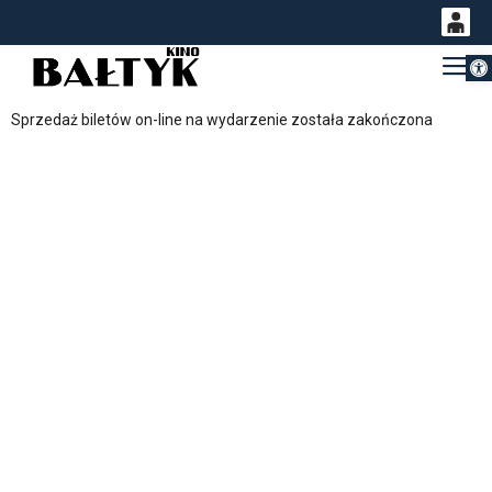
Otwórz 
0
Gł
<
'
0,00
Sprzedaż biletów on-line na wydarzenie została zakończona
PLN
14
53