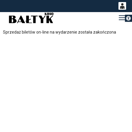
Otwórz 
0
Gł
<
'
0,00
Sprzedaż biletów on-line na wydarzenie została zakończona
PLN
14
53