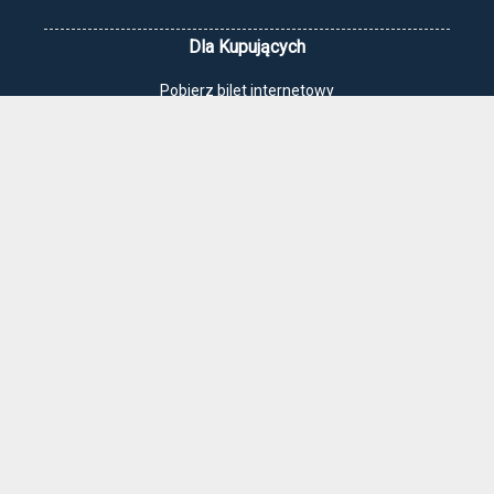
Dla Kupujących
Pobierz bilet internetowy
Komunikaty, zmiany
Newsletter
Kontakt
Regulamin zakupów internetowych
Polityka cookies
Jak dojechać