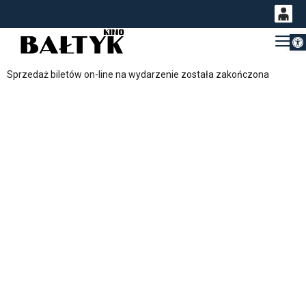
Otwórz 
0
Gł
<
'
0,00
Sprzedaż biletów on-line na wydarzenie została zakończona
PLN
14
54