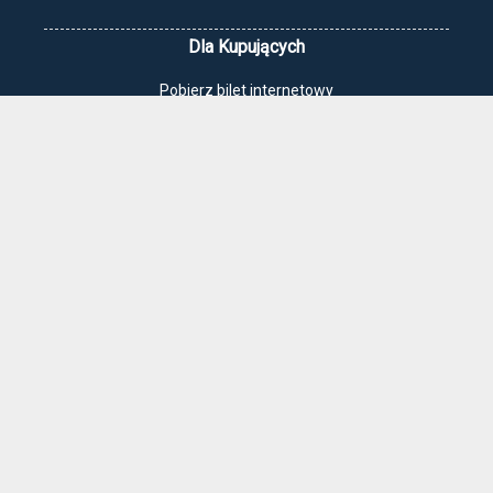
Dla Kupujących
Pobierz bilet internetowy
Komunikaty, zmiany
Newsletter
Kontakt
Regulamin zakupów internetowych
Polityka cookies
Jak dojechać