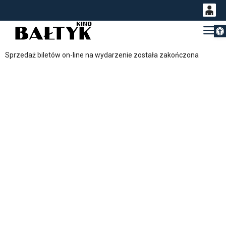
Otwórz 
0
Gł
<
'
0,00
Sprzedaż biletów on-line na wydarzenie została zakończona
PLN
14
54