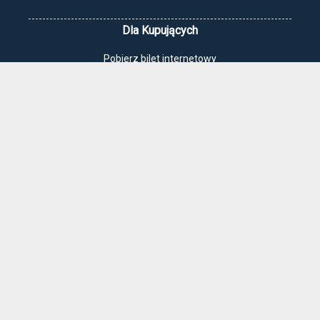
Dla Kupujących
Pobierz bilet internetowy
Komunikaty, zmiany
Newsletter
Kontakt
Regulamin zakupów internetowych
Polityka cookies
Jak dojechać