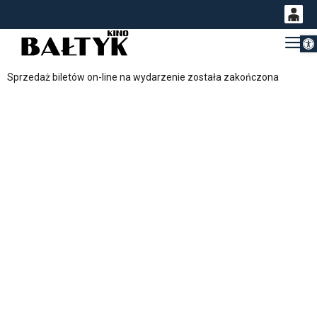
Otwórz 
0
Gł
<
'
0,00
Sprzedaż biletów on-line na wydarzenie została zakończona
PLN
14
53