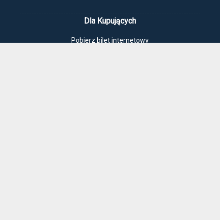
Dla Kupujących
Pobierz bilet internetowy
Komunikaty, zmiany
Newsletter
Kontakt
Regulamin zakupów internetowych
Polityka cookies
Jak dojechać