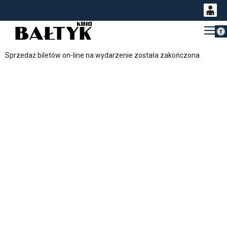
Otwórz 
0
Gł
<
'
0,00
Sprzedaż biletów on-line na wydarzenie została zakończona
PLN
14
54