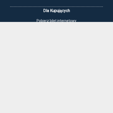
Dla Kupujących
Pobierz bilet internetowy
Komunikaty, zmiany
Newsletter
Kontakt
Regulamin zakupów internetowych
Polityka cookies
Jak dojechać