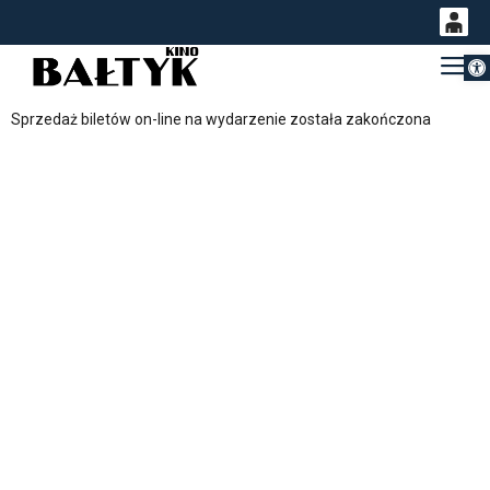
Otwórz 
0
Gł
<
'
0,00
Sprzedaż biletów on-line na wydarzenie została zakończona
PLN
14
54