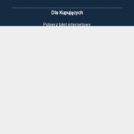
Dla Kupujących
Pobierz bilet internetowy
Komunikaty, zmiany
Newsletter
Kontakt
Regulamin zakupów internetowych
Polityka cookies
Jak dojechać