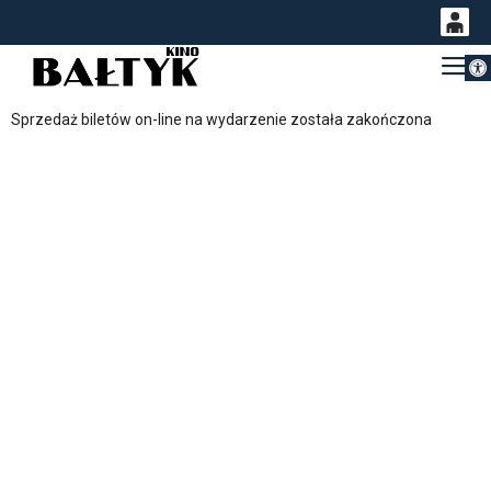
Otwórz 
0
Gł
<
'
0,00
Sprzedaż biletów on-line na wydarzenie została zakończona
PLN
14
54