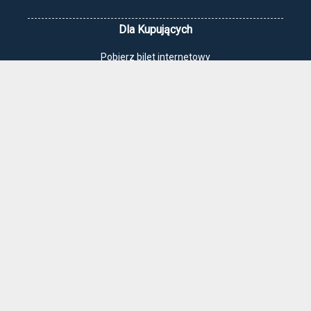
Dla Kupujących
Pobierz bilet internetowy
Komunikaty, zmiany
Newsletter
Kontakt
Regulamin zakupów internetowych
Polityka cookies
Jak dojechać