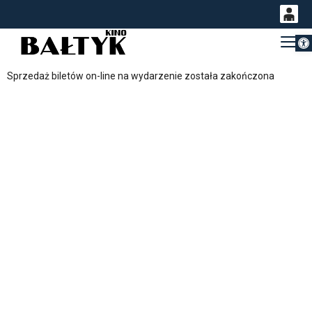
Otwórz 
0
Gł
<
'
0,00
Sprzedaż biletów on-line na wydarzenie została zakończona
PLN
14
54