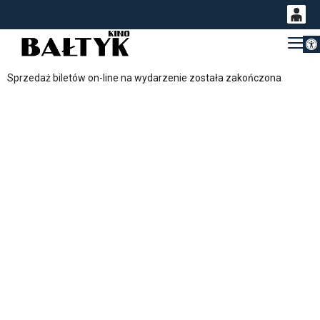
Otwórz 
0
Gł
<
'
0,00
Sprzedaż biletów on-line na wydarzenie została zakończona
PLN
14
53