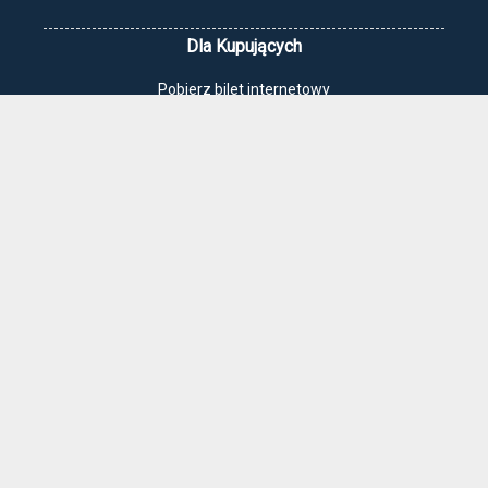
Dla Kupujących
Pobierz bilet internetowy
Komunikaty, zmiany
Newsletter
Kontakt
Regulamin zakupów internetowych
Polityka cookies
Jak dojechać