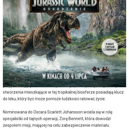
miejscowość:
Racibórz
adres:
Księdza Józefa Londzina 13
data i godzina:
05.08.2025, g. 14:00
Info
Opis wydarzenia:
Pięć lat po wydarzeniach z "Jurassic World: Dominion" ekosystem
naszej planety okazał się niegościnny dla dinozaurów. Te, które
pozostały, żyją w odizolowanych miejscach o klimacie
przypominającym ten, w którym kiedyś przebywały. Trzy olbrzymie
stworzenia mieszkające w tej tropikalnej biosferze posiadają klucz
do leku, który być może pomoże ludzkości ratować życie.
Nominowana do Oscara Scarlett Johansson wciela się w rolę
specjalistki od tajnych operacji, Zorę Bennett, która dowodzi
zespołem misji, mającej na celu zabezpieczenie materiału