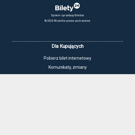
System sprzedaży Biletów
© 2024 Wszelkie prawa zastrzeżone
Dla Kupujących
Pobierz bilet internetowy
Komunikaty, zmiany
Newsletter
Kontakt
Regulamin zakupów internetowych
Polityka cookies
Jak dojechać